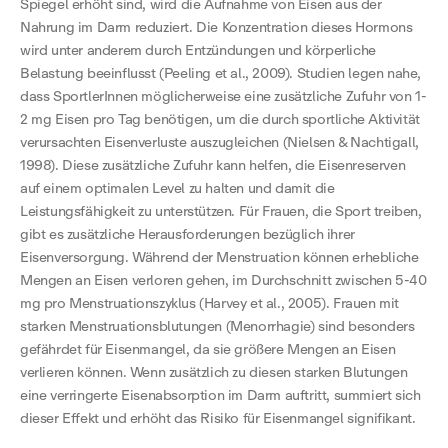
Spiegel erhöht sind, wird die Aufnahme von Eisen aus der
Nahrung im Darm reduziert. Die Konzentration dieses Hormons
wird unter anderem durch Entzündungen und körperliche
Belastung beeinflusst (Peeling et al., 2009). Studien legen nahe,
dass SportlerInnen möglicherweise eine zusätzliche Zufuhr von 1-
2 mg Eisen pro Tag benötigen, um die durch sportliche Aktivität
verursachten Eisenverluste auszugleichen (Nielsen & Nachtigall,
1998). Diese zusätzliche Zufuhr kann helfen, die Eisenreserven
auf einem optimalen Level zu halten und damit die
Leistungsfähigkeit zu unterstützen. Für Frauen, die Sport treiben,
gibt es zusätzliche Herausforderungen bezüglich ihrer
Eisenversorgung. Während der Menstruation können erhebliche
Mengen an Eisen verloren gehen, im Durchschnitt zwischen 5-40
mg pro Menstruationszyklus (Harvey et al., 2005). Frauen mit
starken Menstruationsblutungen (Menorrhagie) sind besonders
gefährdet für Eisenmangel, da sie größere Mengen an Eisen
verlieren können. Wenn zusätzlich zu diesen starken Blutungen
eine verringerte Eisenabsorption im Darm auftritt, summiert sich
dieser Effekt und erhöht das Risiko für Eisenmangel signifikant.