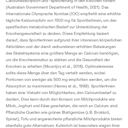
Calciumabsorption und -speicherung in den Knochen fördert
(Australian Government Department of Health, 2021). Das
Internationale Olympische Komitee (IOC) empfiehlt eine erhöhte
tägliche Kalziumzufuhr von 1500 mg für SportlerInnen, um den
spezifischen metabolischen Bedarf zur Unterstützung der
Knochengesundheit zu decken. Diese Empfehlung basiert
darauf, dass SportlerInnen aufgrund ihrer intensiven körperlichen
Aktivitäten und der damit verbundenen erhöhten Belastungen
des Skelettsystems eine größere Menge an Calcium benötigen,
um die Knochenstruktur zu stärken und die Gesundheit der
Knochen zu erhalten (Mountjoy et al., 2018). Optimalerweise
sollte diese Menge über den Tag verteilt werden, wobei
Portionen von weniger als 500 mg empfohlen werden, um die
Absorption zu maximieren (Harvey et al., 1988). SportlerInnen
haben eine Vielzahl von Möglichkeiten, den Calciumbedarf zu
decken. Dies kann durch den Konsum von Milchprodukte wie
Milch, Joghurt und Käse geschehen, die reich an Calcium sind.
Pflanzliche Quellen wie grünes Blattgemüse (z.B. Brokkoli,
Spinat), Tofu und angereicherte pflanzliche Milchprodukte bieten
ebenfalls gute Alternativen. Kuhmilch ist besonders wegen ihrer