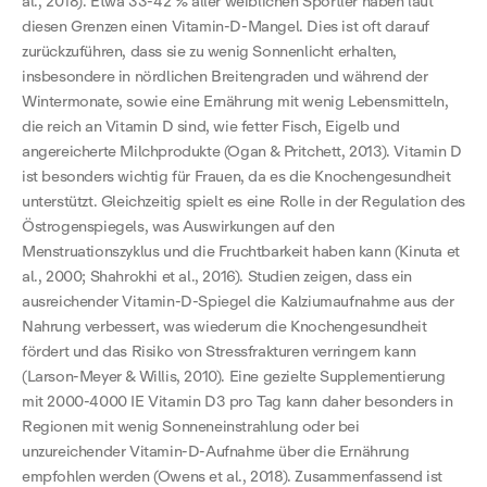
al., 2018). Etwa 33-42 % aller weiblichen Sportler haben laut
diesen Grenzen einen Vitamin-D-Mangel. Dies ist oft darauf
zurückzuführen, dass sie zu wenig Sonnenlicht erhalten,
insbesondere in nördlichen Breitengraden und während der
Wintermonate, sowie eine Ernährung mit wenig Lebensmitteln,
die reich an Vitamin D sind, wie fetter Fisch, Eigelb und
angereicherte Milchprodukte (Ogan & Pritchett, 2013). Vitamin D
ist besonders wichtig für Frauen, da es die Knochengesundheit
unterstützt. Gleichzeitig spielt es eine Rolle in der Regulation des
Östrogenspiegels, was Auswirkungen auf den
Menstruationszyklus und die Fruchtbarkeit haben kann (Kinuta et
al., 2000; Shahrokhi et al., 2016). Studien zeigen, dass ein
ausreichender Vitamin-D-Spiegel die Kalziumaufnahme aus der
Nahrung verbessert, was wiederum die Knochengesundheit
fördert und das Risiko von Stressfrakturen verringern kann
(Larson-Meyer & Willis, 2010). Eine gezielte Supplementierung
mit 2000-4000 IE Vitamin D3 pro Tag kann daher besonders in
Regionen mit wenig Sonneneinstrahlung oder bei
unzureichender Vitamin-D-Aufnahme über die Ernährung
empfohlen werden (Owens et al., 2018). Zusammenfassend ist