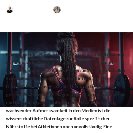
Athletinnen
Thiemo Osterhaus
Lea Jäger
Ein wachsender Bereich in der Betreuung von Athletinnen
ist die individuelle Ernährung, Nährstoffmedizin und
Labordiagnostik. Besonders Frauen und ihre hormonellen
Schwankungen stehen zunehmend im Fokus neuer Studien.
Dieser Artikel befasst sich mit Themen, die für eine
gezielte Anamnese und Diagnostik im Rahmen präventiver
und therapeutischer Maßnahmen relevant sind. Trotz
wachsender Aufmerksamkeit in den Medien ist die
wissenschaftliche Datenlage zur Rolle spezifischer
Nährstoffe bei Athletinnen noch unvollständig. Eine