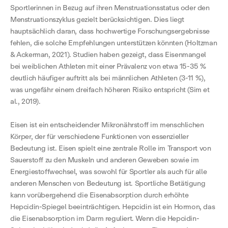
Sportlerinnen in Bezug auf ihren Menstruationsstatus oder den
Menstruationszyklus gezielt berücksichtigen. Dies liegt
hauptsächlich daran, dass hochwertige Forschungsergebnisse
fehlen, die solche Empfehlungen unterstützen könnten (Holtzman
& Ackerman, 2021). Studien haben gezeigt, dass Eisenmangel
bei weiblichen Athleten mit einer Prävalenz von etwa 15-35 %
deutlich häufiger auftritt als bei männlichen Athleten (3-11 %),
was ungefähr einem dreifach höheren Risiko entspricht (Sim et
al., 2019).
Eisen ist ein entscheidender Mikronährstoff im menschlichen
Körper, der für verschiedene Funktionen von essenzieller
Bedeutung ist. Eisen spielt eine zentrale Rolle im Transport von
Sauerstoff zu den Muskeln und anderen Geweben sowie im
Energiestoffwechsel, was sowohl für Sportler als auch für alle
anderen Menschen von Bedeutung ist. Sportliche Betätigung
kann vorübergehend die Eisenabsorption durch erhöhte
Hepcidin-Spiegel beeinträchtigen. Hepcidin ist ein Hormon, das
die Eisenabsorption im Darm reguliert. Wenn die Hepcidin-