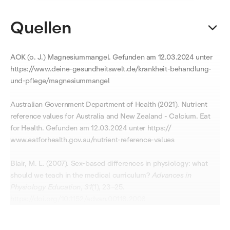
Lea ist voller Bereitschaft, ihre Energie und Fähigkeiten in
einem Umfeld einzubringen, das ihre Leidenschaft für
Quellen
Gesundheit, Forschung und Innovation teilt. Es liegt ihr
besonders am Herzen, aktiv bei ihrer Arbeit zu sein, mit
Menschen in Kontakt zu treten, Wissen auszutauschen
AOK (o. J.) Magnesiummangel. Gefunden am 12.03.2024 unter
und einen echten Mehrwert zu schaffen.
https://www.deine-gesundheitswelt.de/krankheit-behandlung-
und-pflege/magnesiummangel
Australian Government Department of Health (2021). Nutrient
reference values for Australia and New Zealand - Calcium. Eat
for Health. Gefunden am 12.03.2024 unter https://
www.eatforhealth.gov.au/nutrient-reference-values
Blair, M. L. (2007). Sex-based differences in physiology: what
should we teach in the medical curriculum?
Advances in
Physiology Education
,
31
(1), 23–25.
https://doi.org/10.1152/advan.00118.2006
Chen, Y.-T., Tenforde, A. S., & Fredericson, M. (2013). Update on