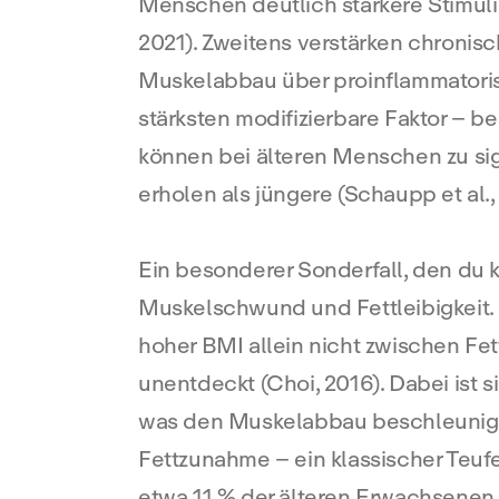
Menschen deutlich starkere Stimuli
2021). Zweitens verstärken chroni
Muskelabbau über proinflammatorisch
stärksten modifizierbare Faktor – b
können bei älteren Menschen zu sig
erholen als jüngere (Schaupp et al.,
Ein besonderer Sonderfall, den du ke
Muskelschwund und Fettleibigkeit.
hoher BMI allein nicht zwischen Fe
unentdeckt (Choi, 2016). Dabei ist 
was den Muskelabbau beschleunigt
Fettzunahme – ein klassischer Teufel
etwa 11 % der älteren Erwachsenen 