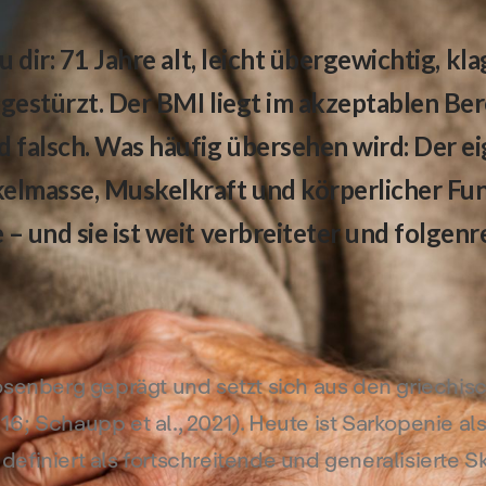
zu dir: 71 Jahre alt, leicht übergewichtig, 
 gestürzt. Der BMI liegt im akzeptablen Ber
 falsch. Was häufig übersehen wird: Der ei
elmasse, Muskelkraft und körperlicher Fun
– und sie ist weit verbreiteter und folgenre
osenberg geprägt und setzt sich aus den griechisc
6; Schaupp et al., 2021). Heute ist Sarkopenie al
finiert als fortschreitende und generalisierte Sk