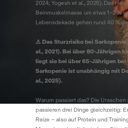
2024; Yogesh et al., 2025). Das Hei
Beinmuskelmasse um etwa 1–2 % und d
Lebensdekade gehen rund 40 % der M
⚠️ Das Sturzrisiko bei Sarkopenie
al., 2021). Bei über 80-Jährigen k
liegt sie bei über 65-Jährigen bei
Sarkopenie ist unabhängig mit De
al., 2025).
Warum passiert das? Die Ursachen si
passieren drei Dinge gleichzeitig:
Reize – also auf Protein und Traini