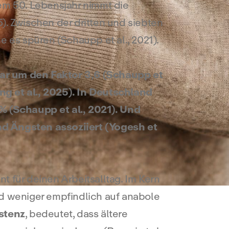
dem 50. Lebensjahr nimmt die
). Zwischen der dritten und siebten
 es spüren (Schaupp et al., 2021).
gar um den Faktor 3,6 (Schaupp et
ng et al., 2025). In Deutschland
 % (Schaupp et al., 2021). Und
d Ängsten assoziiert (Yogesh et
t für deinen Arbeitsalltag. Im Kern
nd weniger empfindlich auf anabole
stenz
, bedeutet, dass ältere