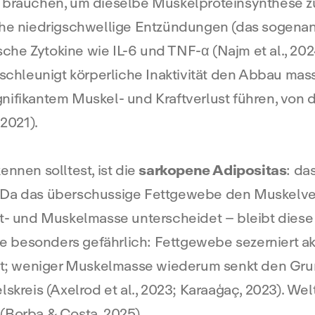
 brauchen, um dieselbe Muskelproteinsynthese zu 
sche niedrigschwellige Entzündungen (das sogena
e Zytokine wie IL-6 und TNF-α (Najm et al., 2024)
eschleunigt körperliche Inaktivität den Abbau mas
nifikantem Muskel- und Kraftverlust führen, von d
 2021).
nnen solltest, ist die
sarkopene Adipositas
: da
 Da das überschussige Fettgewebe den Muskelver
tt- und Muskelmasse unterscheidet – bleibt diese 
sie besonders gefährlich: Fettgewebe sezerniert ak
; weniger Muskelmasse wiederum senkt den Grun
skreis (Axelrod et al., 2023; Karaaģaç, 2023). We
(Borba & Costa, 2025).