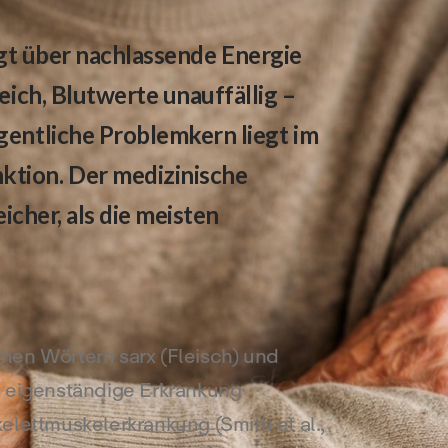
klagt über nachlassende Energie
eich, Blutwerte unauffällig –
gentliche Problemkern liegt im
ktion. Der medizinische
icher, als die meisten
hen Wörtern sarx (Fleisch) und
s eigenständige Erkrankung
elettmuskelerkrankung (Smith et al.,