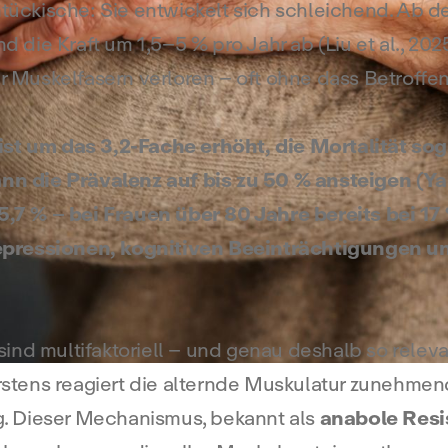
mtückische: Sie entwickelt sich schleichend. Ab 
ie Kraft um 1,5–5 % pro Jahr ab (Liu et al., 2025
uskelfasern verloren – oft ohne dass Betroffene
 ist um das 3,2-Fache erhöht, die Mortalität so
ann die Prävalenz auf bis zu 50 % ansteigen (Ya
 5,7 % – bei Frauen über 80 Jahre bereits bei 17
pressionen, kognitiven Beeinträchtigungen un
nd multifaktoriell – und genau deshalb so relevan
 Erstens reagiert die alternde Muskulatur zunehme
ng. Dieser Mechanismus, bekannt als
anabole Resi