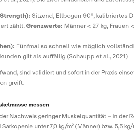
Strength):
Sitzend, Ellbogen 90°, kalibriertes D
rt zählt.
Grenzwerte:
Männer < 27 kg, Frauen <
hen):
Fünfmal so schnell wie möglich vollständ
unden gilt als auffällig (Schaupp et al., 2021)
wand, sind validiert und sofort in der Praxis eins
on greift.
Muskelmasse messen
 der Nachweis geringer Muskelquantität – in der R
i Sarkopenie unter 7,0 kg/m² (Männer) bzw. 5,5 kg/m