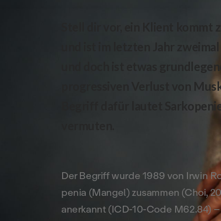
Stell dir vor, ein Klient kommt 
und ist im letzten Jahr zweimal
und doch ist etwas grundlegend
progressiven Verlust von Musk
Begriff dafür lautet Sarkopenie 
vermuten.
Der Begriff wurde 1989 von Irwin R
penia (Mangel) zusammen (Choi, 201
anerkannt (ICD-10-Code M62.84) – de