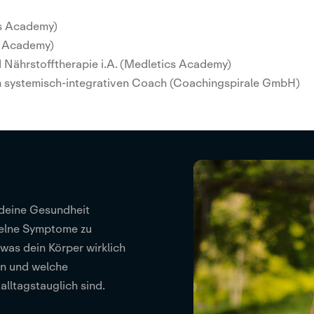
cs Academy)
h Academy)
d Nährstofftherapie i.A. (Medletics Academy)
um systemisch-integrativen Coach (Coachingspirale GmbH)
 deine Gesundheit
nzelne Symptome zu
was dein Körper wirklich
en und welche
lltagstauglich sind.