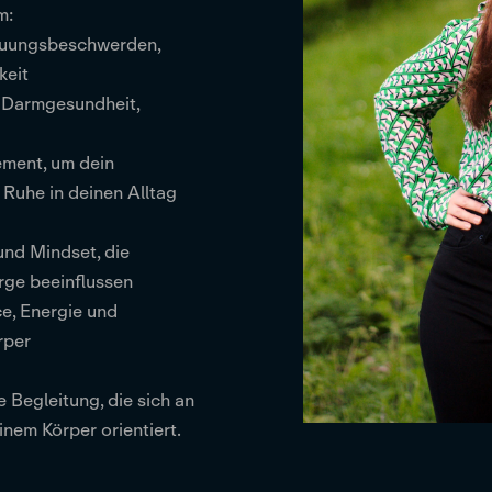
m:
dauungsbeschwerden,
keit
m Darmgesundheit,
ement, um dein
Ruhe in deinen Alltag
und Mindset, die
rge beeinflussen
ce, Energie und
rper
 Begleitung, die sich an
nem Körper orientiert.