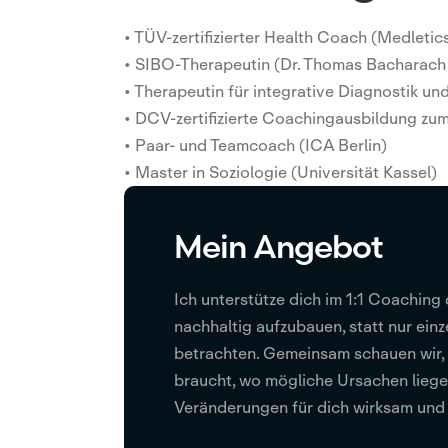
• TÜV-zertifizierter Health Coach (Medleti
• SIBO-Therapeutin (Dr. Thomas Bacharac
• Therapeutin für integrative Diagnostik un
• DCV-zertifizierte Coachingausbildung z
• Paar- und Teamcoach (ICA Berlin)
• Master in Soziologie (Universität Kassel)
Mein Angebot
Ich unterstütze dich im 1:1 Coaching
nachhaltig aufzubauen, statt nur ei
betrachten. Gemeinsam schauen wir, 
braucht, wo mögliche Ursachen lieg
Veränderungen für dich wirksam und a