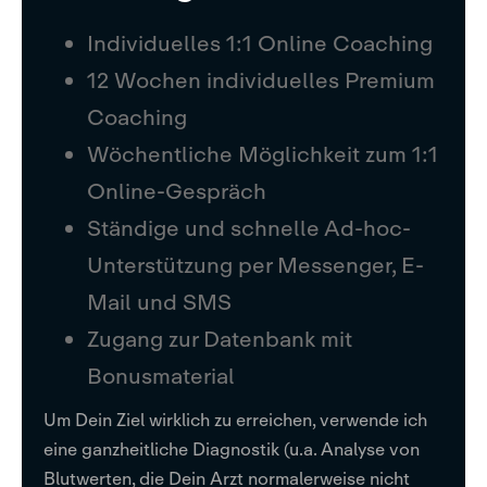
Individuelles 1:1 Online Coaching
12 Wochen individuelles Premium
Coaching
Wöchentliche Möglichkeit zum 1:1
Online-Gespräch
Ständige und schnelle Ad-hoc-
Unterstützung per Messenger, E-
Mail und SMS
Zugang zur Datenbank mit
Bonusmaterial
Um Dein Ziel wirklich zu erreichen, verwende ich
eine ganzheitliche Diagnostik (u.a. Analyse von
Blutwerten, die Dein Arzt normalerweise nicht