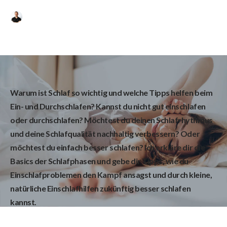
für deine Gesundheit
Thiemo Osterhaus
Warum ist Schlaf so wichtig und welche Tipps helfen beim
Ein- und Durchschlafen? Kannst du nicht gut einschlafen
oder durchschlafen? Möchtest du deinen Schlafrhythmus
und deine Schlafqualität nachhaltig verbessern? Oder
möchtest du einfach besser schlafen? Ich erkläre dir die
Basics der Schlafphasen und gebe dir Tipps, wie du
Einschlafproblemen den Kampf ansagst und durch kleine,
natürliche Einschlafhilfen zukünftig besser schlafen
kannst.